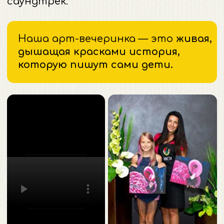
Под чутким и веселым
наставничеством нашего художника
каждый ребенок, даже тот, кто
«не умеет рисовать», откроет в себе
талант и создаст картину, которой
будут гордиться. Пусть ваш ребенок
почувствует себя не гостем,
а главным творцом своего
незабываемого дня.
Ведь лучший подарок — это
уверенность в своей