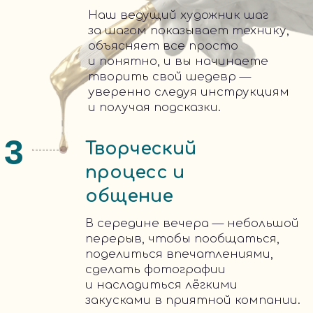
+7
Я прочитал (а) и принимаю условия
Публичной оферты
и
Политики
конфиденциальности
Посчитать
₽
Итого:
ARTWORK
ПОДБОР ПРОГРАММЫ
И РАСЧЕТ ЗА 10 МИНУТ