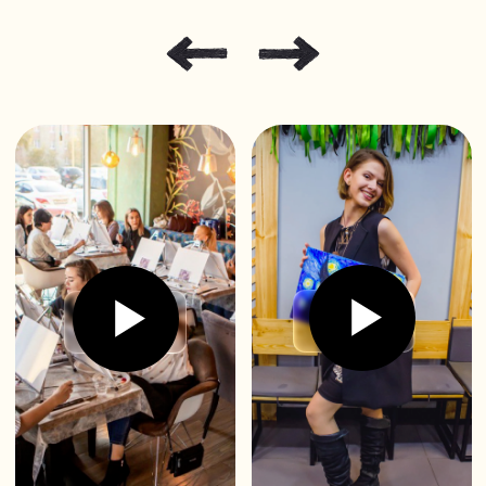
МЕНЕДЖЕР ОТВЕТИТ ВАМ
В РАБОЧЕЕ ВРЕМЯ
*с 11:00 до 21:00 МСК
7 962 260 33 99
Меню
Расписание
Почему мы?
Фото
Видео
Вопрос?Ответ!
Как проходит?
Информация
Корпоратив
Купить сертификат
Записаться по сертификату