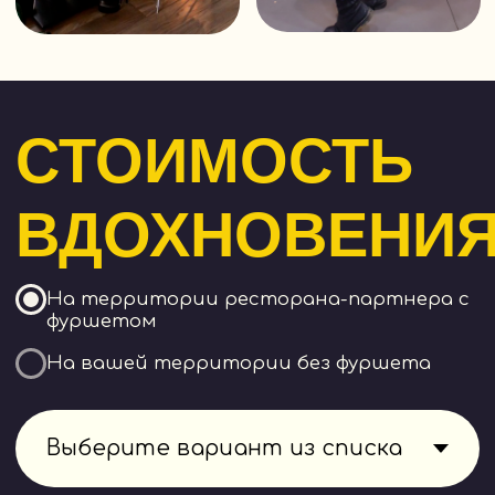
Техника безопасности
Политика конфиденциальности
Договор оферты
ИП Малева Валерия Александровна
ОГРНИП 321392600040300
ИНН 231119645771
Разработка сайта: tilda_tech