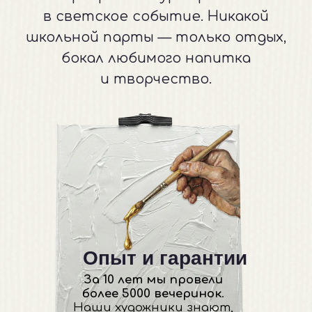
Опыт и гарантии
За 10 лет мы провели
более 5000 вечеринок
.
Наши художники знают,
как объяснить сложные
вещи просто, поэтому
картина получается у
100% гостей.
Результат
за один вечер
Вам не нужно ходить на курсы
месяц.
Вы приходите «с нуля»,
а через 3 часа уходите
с готовым интерьерным
холстом,
который не стыдно
повесить дома.