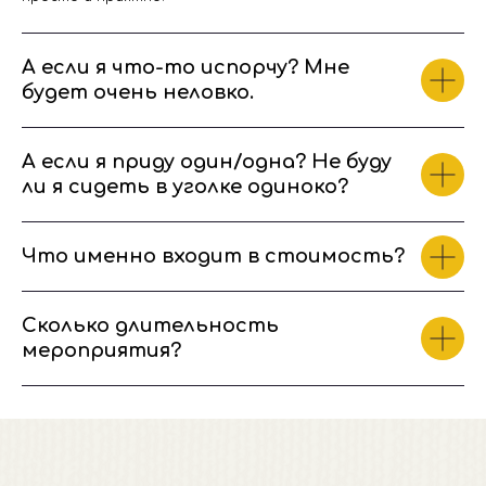
срочно нужен еще бокал.
А если я что-то испорчу? Мне
будет очень неловко.
А если я приду один/одна? Не буду
МЕНЕДЖЕР ОТВЕТИТ ВАМ
ли я сидеть в уголке одиноко?
В РАБОЧЕЕ ВРЕМЯ
*с 11:00 до 21:00 МСК
7 962 260 33 99
Что именно входит в стоимость?
Сколько длительность
мероприятия?
Меню
Расписание
Почему мы?
Калининград
Фото
Тюмень
Видео
Краснодар
Вопрос?Ответ!