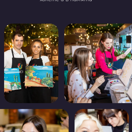
объясняет все просто
и понятно, и вы начинаете
творить свой шедевр —
уверенно следуя инструкциям
и получая подсказки.
3
Творческий
процесс и
общение
В середине вечера — небольшой
перерыв, чтобы пообщаться,
поделиться впечатлениями,
сделать фотографии
и насладиться лёгкими
закусками в приятной компании.
4
Вернисаж и ваша
картина готова!
Завершаем вечер фотосетом с
картинами. Вы уносите домой
не только готовую картину,
но и море положительных
эмоций, гордость за себя
и заряд вдохновения.