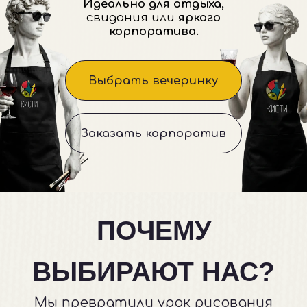
Заказать корпоратив
ПОЧЕМУ
ВЫБИРАЮТ НАС?
Мы превратили урок рисования
в светское событие. Никакой
школьной парты — только отдых,
бокал любимого напитка
и творчество.