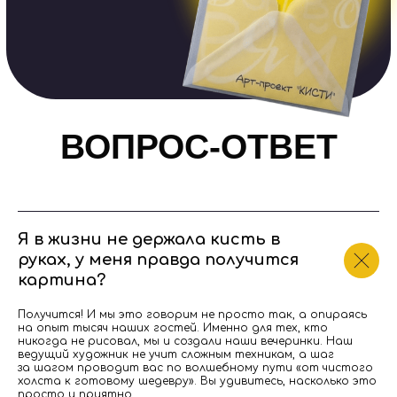
Я в жизни не держала кисть в
руках, у меня правда получится
Екатерина
Мария
картина?
Коодинатор
Художник-преподава
Получится! И мы это говорим не просто так, а опираясь
Может взглядом
Она знает, где лежат
на опыт тысяч наших гостей. Именно для тех, кто
отличить сиену от
лишние салфетки, когда
никогда не рисовал, мы и создали наши вечеринки. Наш
ведущий художник не учит сложным техникам, а шаг
а по линии горизо
пора включить погромче
за шагом проводит вас по волшебному пути «от чистого
отличить ваш пси
музыку и кому из гостей
холста к готовому шедевру». Вы удивитесь, насколько это
просто и приятно.