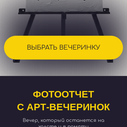
КАК ПРОХОДИТ
АРТ-ВЕЧЕРИНКА
1
Знакомство
и настроение
Вы приходите в уютное
заведение, занимаете место
за мольбертом, знакомитесь
с соседями и с первых минут
погружаетесь в творческую
атмосферу за бокалом вина.
2
Волшебство под
руководством
художника
Наш ведущий художник шаг
за шагом показывает технику,