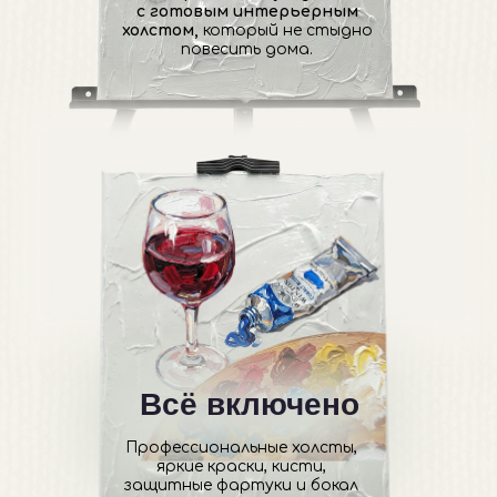
Топовые локации
Забудьте про скучные
классы.
Мы выбираем самые
атмосферные рестораны
города. Рисование под
приятную музыку, с вкусной
кухней и красивым видом
ВЫБРАТЬ ВЕЧЕРИНКУ
ФОТООТЧЕТ
С АРТ-ВЕЧЕРИНОК
Вечер, который останется на
холсте и в памяти