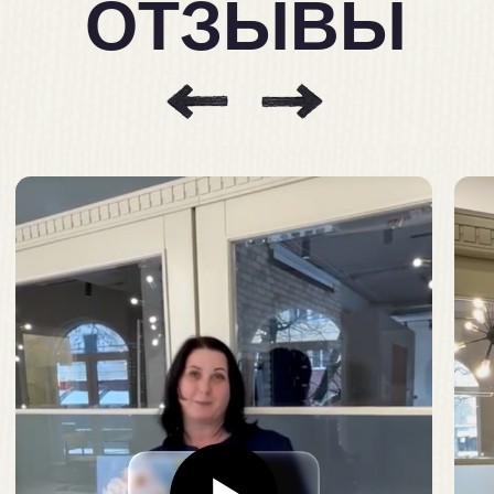
Как проходит?
Информация
Корпоратив
Купить сертификат
Записаться по сертификату
Техника безопасности
Политика конфиденциальности
Договор оферты
ИП Малева Валерия Александровна
ОГРНИП 321392600040300
ИНН 231119645771
Разработка сайта: tilda_tech