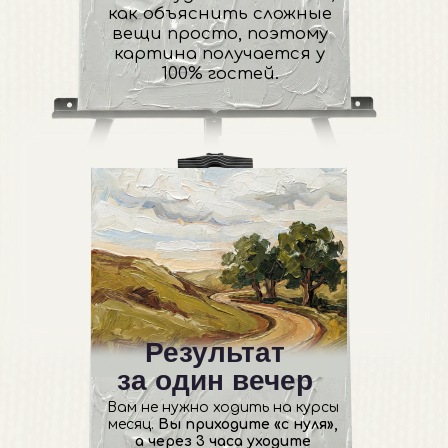
Всё включено
Профессиональные холсты,
яркие краски, кисти,
защитные фартуки и бокал
игристого для вдохновения
— берите только хорошее
настроение.