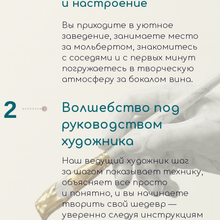
Подарите
не вещь,
а эмоции
Сертификат на арт-
вечеринку с открытой
датой. Пусть близкий
человек сам выберет время и
место.
Купить сертификат