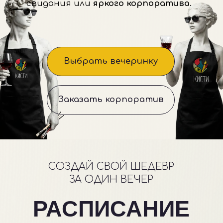
Заказать корпоратив
СОЗДАЙ СВОЙ ШЕДЕВР
ЗА ОДИН ВЕЧЕР
РАСПИСАНИЕ
У нас летние каникулы 🎨
Кисти отложены, краски
отдыхают — но совсем
ненадолго.
Мы берём паузу, чтобы набраться
сил, вдохновения и придумать
для вас новые сюжеты, форматы
и вечеринки.
Уже совсем скоро вернёмся — ещё
ярче и с новым расписанием.
Следите за обновлениями, самое