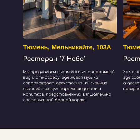
+7
Event_Date
Тюмень, Мельникайте, 103А
Тюме
Ресторан "7 Небо"
Рест
Мы предлагаем своим гостям панорамный
Зал с о
Размер холста
вид и атмосферу, где живая музыка
где сиб
сопровождает дегустацию изысканных
а десе
европейских кулинарных шедевров и
праздн
напитков, представленных в тщательно
составленной барной карте.
Я согласен с Политикой конфиденциальности