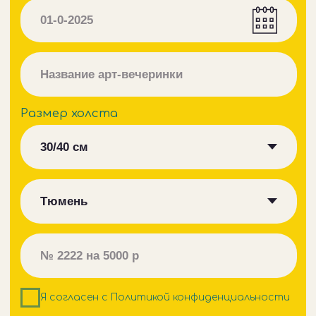
Информация
Корпоратив
Купить сертификат
Записаться по сертификату
Техника безопасности
Политика конфиденциальности
Договор оферты
ИП Малева Валерия Александровна
ОГРНИП 321392600040300
ИНН 231119645771
Разработка сайта: tilda_tech